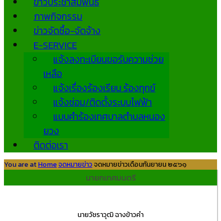
ข่าวประชาสัมพันธ์
ภาพกิจกรรม
ข่าวจัดซื้อ-จัดจ้าง
E-SERVICE
แจ้งลงทะเบียนขอรับความช่วย
เหลือ
แจ้งเรื่องร้องเรียน ร้องทุกข์
แจ้งซ่อม/ติดตั้งระบบไฟฟ้า
แบบคำร้องเทศบาลตำบลหนอง
ยวง
ติดต่อเรา
You are at
Home
จดหมายข่าว
จดหมายข่าวเดือนกันยายน ๒๕๖๑
นายกเทศมนตรี
นายวัชราวุฒิ ฉางข้าวคำ