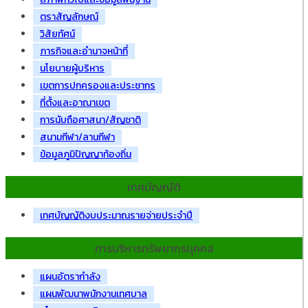
ตราสัญลักษณ์
วิสัยทัศน์
ภารกิจและอำนาจหน้าที่
นโยบายผู้บริหาร
เขตการปกครองและประชากร
ที่ตั้งและอาณาเขต
การนับถือศาสนา/สัญชาติ
สนามกีฬา/ลานกีฬา
ข้อมูลภูมิปัญญาท้องถิ่น
เทศบัญญัติ
เทศบัญญัติงบประมาณรายจ่ายประจำปี
การบริหารทรัพยากรบุคคล
แผนอัตรากำลัง
แผนพัฒนาพนักงานเทศบาล