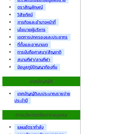
ตราสัญลักษณ์
วิสัยทัศน์
ภารกิจและอำนาจหน้าที่
นโยบายผู้บริหาร
เขตการปกครองและประชากร
ที่ตั้งและอาณาเขต
การนับถือศาสนา/สัญชาติ
สนามกีฬา/ลานกีฬา
ข้อมูลภูมิปัญญาท้องถิ่น
เทศบัญญัติ
เทศบัญญัติงบประมาณรายจ่าย
ประจำปี
การบริหารทรัพยากรบุคคล
แผนอัตรากำลัง