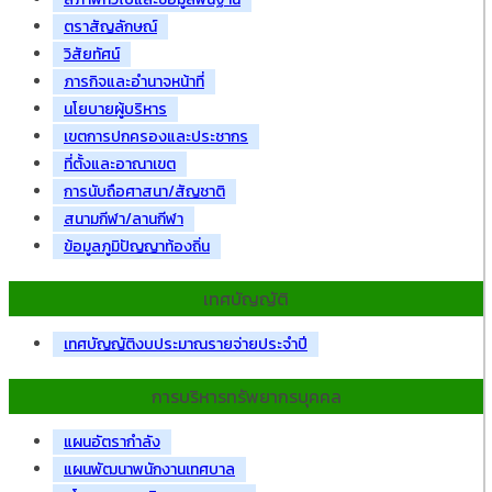
ตราสัญลักษณ์
วิสัยทัศน์
ภารกิจและอำนาจหน้าที่
นโยบายผู้บริหาร
เขตการปกครองและประชากร
ที่ตั้งและอาณาเขต
การนับถือศาสนา/สัญชาติ
สนามกีฬา/ลานกีฬา
ข้อมูลภูมิปัญญาท้องถิ่น
เทศบัญญัติ
เทศบัญญัติงบประมาณรายจ่ายประจำปี
การบริหารทรัพยากรบุคคล
แผนอัตรากำลัง
แผนพัฒนาพนักงานเทศบาล