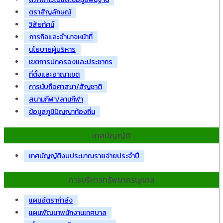
ตราสัญลักษณ์
วิสัยทัศน์
ภารกิจและอำนาจหน้าที่
นโยบายผู้บริหาร
เขตการปกครองและประชากร
ที่ตั้งและอาณาเขต
การนับถือศาสนา/สัญชาติ
สนามกีฬา/ลานกีฬา
ข้อมูลภูมิปัญญาท้องถิ่น
เทศบัญญัติ
เทศบัญญัติงบประมาณรายจ่ายประจำปี
การบริหารทรัพยากรบุคคล
แผนอัตรากำลัง
แผนพัฒนาพนักงานเทศบาล