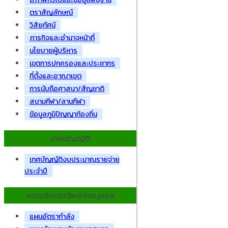
ตราสัญลักษณ์
วิสัยทัศน์
ภารกิจและอำนาจหน้าที่
นโยบายผู้บริหาร
เขตการปกครองและประชากร
ที่ตั้งและอาณาเขต
การนับถือศาสนา/สัญชาติ
สนามกีฬา/ลานกีฬา
ข้อมูลภูมิปัญญาท้องถิ่น
เทศบัญญัติ
เทศบัญญัติงบประมาณรายจ่าย
ประจำปี
การบริหารทรัพยากรบุคคล
แผนอัตรากำลัง