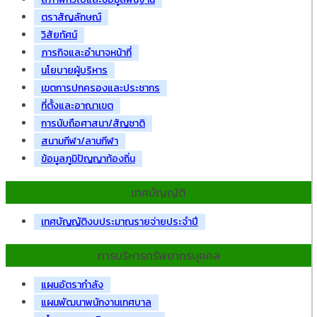
ตราสัญลักษณ์
วิสัยทัศน์
ภารกิจและอำนาจหน้าที่
นโยบายผู้บริหาร
เขตการปกครองและประชากร
ที่ตั้งและอาณาเขต
การนับถือศาสนา/สัญชาติ
สนามกีฬา/ลานกีฬา
ข้อมูลภูมิปัญญาท้องถิ่น
เทศบัญญัติ
เทศบัญญัติงบประมาณรายจ่ายประจำปี
การบริหารทรัพยากรบุคคล
แผนอัตรากำลัง
แผนพัฒนาพนักงานเทศบาล