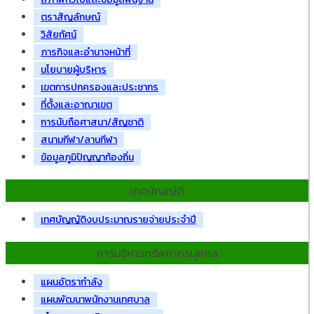
ตราสัญลักษณ์
วิสัยทัศน์
ภารกิจและอำนาจหน้าที่
นโยบายผู้บริหาร
เขตการปกครองและประชากร
ที่ตั้งและอาณาเขต
การนับถือศาสนา/สัญชาติ
สนามกีฬา/ลานกีฬา
ข้อมูลภูมิปัญญาท้องถิ่น
เทศบัญญัติ
เทศบัญญัติงบประมาณรายจ่ายประจำปี
การบริหารทรัพยากรบุคคล
แผนอัตรากำลัง
แผนพัฒนาพนักงานเทศบาล