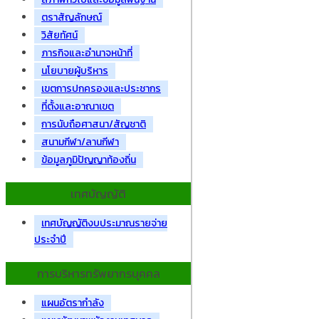
ตราสัญลักษณ์
วิสัยทัศน์
ภารกิจและอำนาจหน้าที่
นโยบายผู้บริหาร
เขตการปกครองและประชากร
ที่ตั้งและอาณาเขต
การนับถือศาสนา/สัญชาติ
สนามกีฬา/ลานกีฬา
ข้อมูลภูมิปัญญาท้องถิ่น
เทศบัญญัติ
เทศบัญญัติงบประมาณรายจ่าย
ประจำปี
การบริหารทรัพยากรบุคคล
แผนอัตรากำลัง