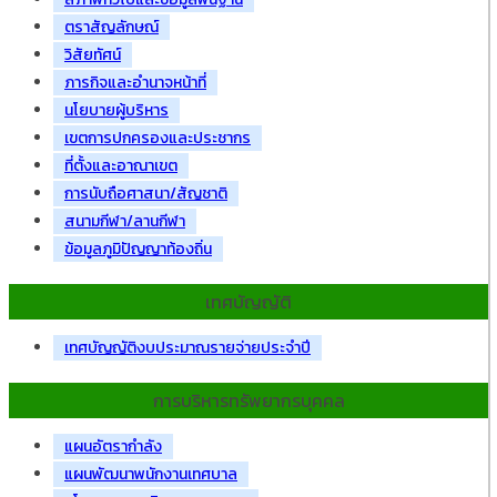
ตราสัญลักษณ์
วิสัยทัศน์
ภารกิจและอำนาจหน้าที่
นโยบายผู้บริหาร
เขตการปกครองและประชากร
ที่ตั้งและอาณาเขต
การนับถือศาสนา/สัญชาติ
สนามกีฬา/ลานกีฬา
ข้อมูลภูมิปัญญาท้องถิ่น
เทศบัญญัติ
เทศบัญญัติงบประมาณรายจ่ายประจำปี
การบริหารทรัพยากรบุคคล
แผนอัตรากำลัง
แผนพัฒนาพนักงานเทศบาล