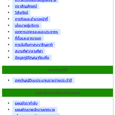
ตราสัญลักษณ์
วิสัยทัศน์
ภารกิจและอำนาจหน้าที่
นโยบายผู้บริหาร
เขตการปกครองและประชากร
ที่ตั้งและอาณาเขต
การนับถือศาสนา/สัญชาติ
สนามกีฬา/ลานกีฬา
ข้อมูลภูมิปัญญาท้องถิ่น
เทศบัญญัติ
เทศบัญญัติงบประมาณรายจ่ายประจำปี
การบริหารทรัพยากรบุคคล
แผนอัตรากำลัง
แผนพัฒนาพนักงานเทศบาล