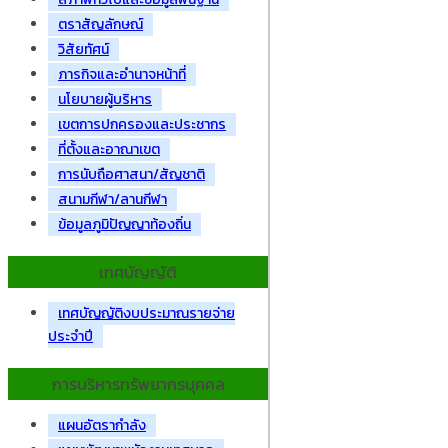
ตราสัญลักษณ์
วิสัยทัศน์
ภารกิจและอำนาจหน้าที่
นโยบายผู้บริหาร
เขตการปกครองและประชากร
ที่ตั้งและอาณาเขต
การนับถือศาสนา/สัญชาติ
สนามกีฬา/ลานกีฬา
ข้อมูลภูมิปัญญาท้องถิ่น
เทศบัญญัติ
เทศบัญญัติงบประมาณรายจ่าย
ประจำปี
การบริหารทรัพยากรบุคคล
แผนอัตรากำลัง