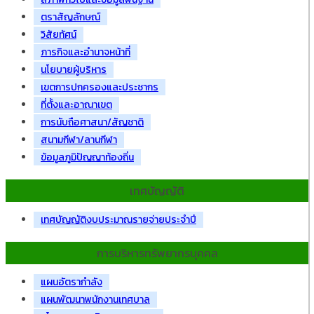
ตราสัญลักษณ์
วิสัยทัศน์
ภารกิจและอำนาจหน้าที่
นโยบายผู้บริหาร
เขตการปกครองและประชากร
ที่ตั้งและอาณาเขต
การนับถือศาสนา/สัญชาติ
สนามกีฬา/ลานกีฬา
ข้อมูลภูมิปัญญาท้องถิ่น
เทศบัญญัติ
เทศบัญญัติงบประมาณรายจ่ายประจำปี
การบริหารทรัพยากรบุคคล
แผนอัตรากำลัง
แผนพัฒนาพนักงานเทศบาล