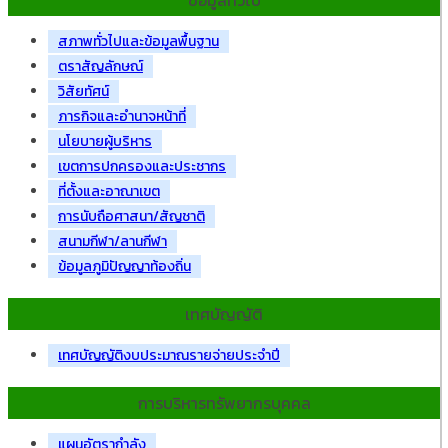
ข้อมูลทั่วไป
สภาพทั่วไปและข้อมูลพื้นฐาน
ตราสัญลักษณ์
วิสัยทัศน์
ภารกิจและอำนาจหน้าที่
นโยบายผู้บริหาร
เขตการปกครองและประชากร
ที่ตั้งและอาณาเขต
การนับถือศาสนา/สัญชาติ
สนามกีฬา/ลานกีฬา
ข้อมูลภูมิปัญญาท้องถิ่น
เทศบัญญัติ
เทศบัญญัติงบประมาณรายจ่ายประจำปี
การบริหารทรัพยากรบุคคล
แผนอัตรากำลัง