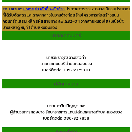
You are at
Home
ข่าวจัดซื้อ-จัดจ้าง
ประกาศตารางแสดงวงเงินงบประมาณ
ที่ได้รับจัดสรรและราคากลางในงานจ้างก่อสร้างโครงการก่อสร้างถนน
คอนกรีตเสริมเหล็ก รหัสสายทาง ลพ.ถ.32-011 จากสายหนองไฮ (เหนือน้ำ)
บ้านเหล่าดู่ หมู่ที่ 1 ตำบลหนองยวง
นายกเทศมนตรี
นายวัชราวุฒิ ฉางข้าวคำ
นายกเทศมนตรีตำบลหนองยวง
เบอร์ติดต่อ 095-6975930
ปลัดเทศบาล
นายปภาวิน ปัญญาเทพ
ผู้อำนวยการกองช่าง รักษาราชการแทนปลัดเทศบาลตำบลหนองยวง
เบอร์ติดต่อ 086-3217858