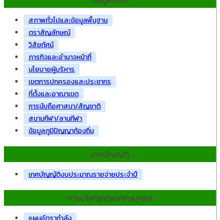
ข้อมูลทั่วไป
สภาพทั่วไปและข้อมูลพื้นฐาน
ตราสัญลักษณ์
วิสัยทัศน์
ภารกิจและอำนาจหน้าที่
นโยบายผู้บริหาร
เขตการปกครองและประชากร
ที่ตั้งและอาณาเขต
การนับถือศาสนา/สัญชาติ
สนามกีฬา/ลานกีฬา
ข้อมูลภูมิปัญญาท้องถิ่น
เทศบัญญัติ
เทศบัญญัติงบประมาณรายจ่ายประจำปี
การบริหารทรัพยากรบุคคล
แผนอัตรากำลัง