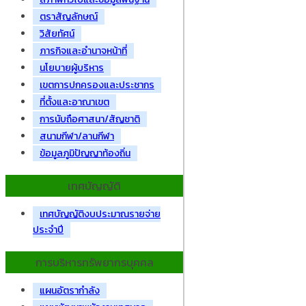
ตราสัญลักษณ์
วิสัยทัศน์
ภารกิจและอำนาจหน้าที่
นโยบายผู้บริหาร
เขตการปกครองและประชากร
ที่ตั้งและอาณาเขต
การนับถือศาสนา/สัญชาติ
สนามกีฬา/ลานกีฬา
ข้อมูลภูมิปัญญาท้องถิ่น
เทศบัญญัติ
เทศบัญญัติงบประมาณรายจ่าย
ประจำปี
การบริหารทรัพยากรบุคคล
แผนอัตรากำลัง