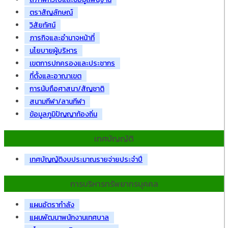
ตราสัญลักษณ์
วิสัยทัศน์
ภารกิจและอำนาจหน้าที่
นโยบายผู้บริหาร
เขตการปกครองและประชากร
ที่ตั้งและอาณาเขต
การนับถือศาสนา/สัญชาติ
สนามกีฬา/ลานกีฬา
ข้อมูลภูมิปัญญาท้องถิ่น
เทศบัญญัติ
เทศบัญญัติงบประมาณรายจ่ายประจำปี
การบริหารทรัพยากรบุคคล
แผนอัตรากำลัง
แผนพัฒนาพนักงานเทศบาล