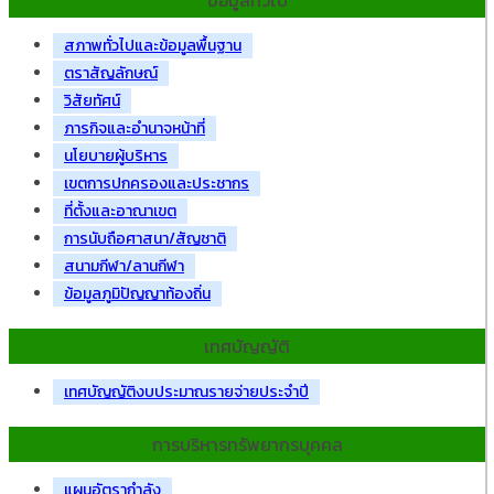
ข้อมูลทั่วไป
สภาพทั่วไปและข้อมูลพื้นฐาน
ตราสัญลักษณ์
วิสัยทัศน์
ภารกิจและอำนาจหน้าที่
นโยบายผู้บริหาร
เขตการปกครองและประชากร
ที่ตั้งและอาณาเขต
การนับถือศาสนา/สัญชาติ
สนามกีฬา/ลานกีฬา
ข้อมูลภูมิปัญญาท้องถิ่น
เทศบัญญัติ
เทศบัญญัติงบประมาณรายจ่ายประจำปี
การบริหารทรัพยากรบุคคล
แผนอัตรากำลัง