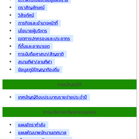
ตราสัญลักษณ์
วิสัยทัศน์
ภารกิจและอำนาจหน้าที่
นโยบายผู้บริหาร
เขตการปกครองและประชากร
ที่ตั้งและอาณาเขต
การนับถือศาสนา/สัญชาติ
สนามกีฬา/ลานกีฬา
ข้อมูลภูมิปัญญาท้องถิ่น
เทศบัญญัติ
เทศบัญญัติงบประมาณรายจ่ายประจำปี
การบริหารทรัพยากรบุคคล
แผนอัตรากำลัง
แผนพัฒนาพนักงานเทศบาล