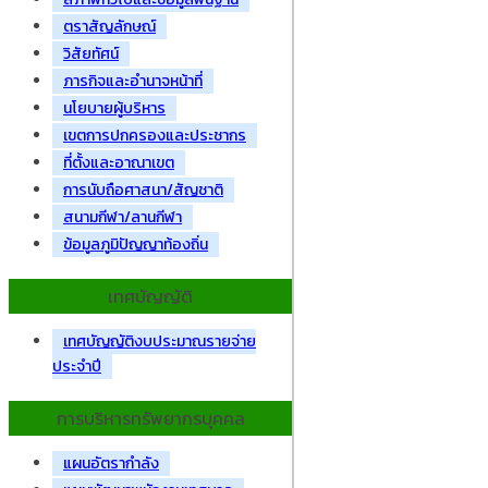
ตราสัญลักษณ์
วิสัยทัศน์
ภารกิจและอำนาจหน้าที่
นโยบายผู้บริหาร
เขตการปกครองและประชากร
ที่ตั้งและอาณาเขต
การนับถือศาสนา/สัญชาติ
สนามกีฬา/ลานกีฬา
ข้อมูลภูมิปัญญาท้องถิ่น
เทศบัญญัติ
เทศบัญญัติงบประมาณรายจ่าย
ประจำปี
การบริหารทรัพยากรบุคคล
แผนอัตรากำลัง