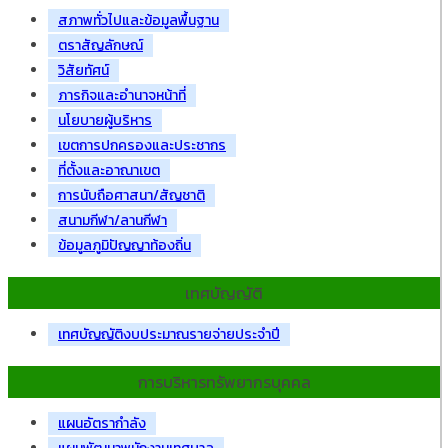
สภาพทั่วไปและข้อมูลพื้นฐาน
ตราสัญลักษณ์
วิสัยทัศน์
ภารกิจและอำนาจหน้าที่
นโยบายผู้บริหาร
เขตการปกครองและประชากร
ที่ตั้งและอาณาเขต
การนับถือศาสนา/สัญชาติ
สนามกีฬา/ลานกีฬา
ข้อมูลภูมิปัญญาท้องถิ่น
เทศบัญญัติ
เทศบัญญัติงบประมาณรายจ่ายประจำปี
การบริหารทรัพยากรบุคคล
แผนอัตรากำลัง