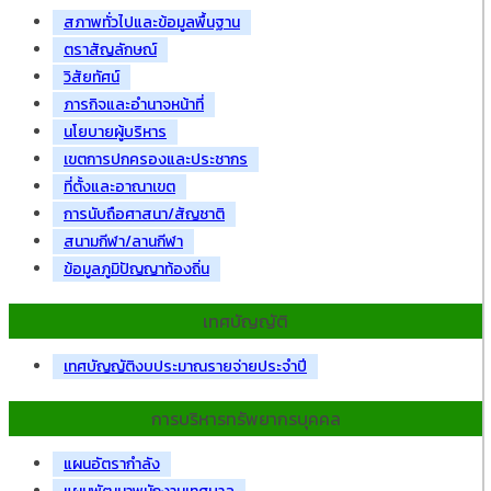
สภาพทั่วไปและข้อมูลพื้นฐาน
ตราสัญลักษณ์
วิสัยทัศน์
ภารกิจและอำนาจหน้าที่
นโยบายผู้บริหาร
เขตการปกครองและประชากร
ที่ตั้งและอาณาเขต
การนับถือศาสนา/สัญชาติ
สนามกีฬา/ลานกีฬา
ข้อมูลภูมิปัญญาท้องถิ่น
เทศบัญญัติ
เทศบัญญัติงบประมาณรายจ่ายประจำปี
การบริหารทรัพยากรบุคคล
แผนอัตรากำลัง