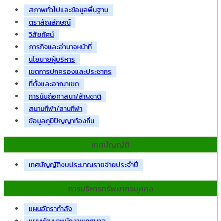
สภาพทั่วไปและข้อมูลพื้นฐาน
ตราสัญลักษณ์
วิสัยทัศน์
ภารกิจและอำนาจหน้าที่
นโยบายผู้บริหาร
เขตการปกครองและประชากร
ที่ตั้งและอาณาเขต
การนับถือศาสนา/สัญชาติ
สนามกีฬา/ลานกีฬา
ข้อมูลภูมิปัญญาท้องถิ่น
เทศบัญญัติ
เทศบัญญัติงบประมาณรายจ่ายประจำปี
การบริหารทรัพยากรบุคคล
แผนอัตรากำลัง