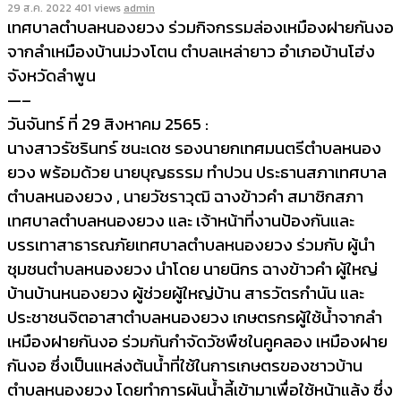
29 ส.ค. 2022
401 views
admin
เทศบาลตำบลหนองยวง ร่วมกิจกรรมล่องเหมืองฝายกันงอ
จากลำเหมืองบ้านม่วงโตน ตำบลเหล่ายาว อำเภอบ้านโฮ่ง
จังหวัดลำพูน
—–
วันจันทร์ ที่ 29 สิงหาคม 2565 :
นางสาวรัชรินทร์ ชนะเดช รองนายกเทศมนตรีตำบลหนอง
ยวง พร้อมด้วย นายบุญธรรม ทำปวน ประธานสภาเทศบาล
ตำบลหนองยวง , นายวัชราวุฒิ ฉางข้าวคำ สมาชิกสภา
เทศบาลตำบลหนองยวง และ เจ้าหน้าที่งานป้องกันและ
บรรเทาสาธารณภัยเทศบาลตำบลหนองยวง ร่วมกับ ผู้นำ
ชุมชนตำบลหนองยวง นำโดย นายนิกร ฉางข้าวคำ ผู้ใหญ่
บ้านบ้านหนองยวง ผู้ช่วยผู้ใหญ่บ้าน สารวัตรกำนัน และ
ประชาชนจิตอาสาตำบลหนองยวง เกษตรกรผู้ใช้น้ำจากลำ
เหมืองฝายกันงอ ร่วมกันกำจัดวัชพืชในคูคลอง เหมืองฝาย
กันงอ ซึ่งเป็นแหล่งต้นน้ำที่ใช้ในการเกษตรของชาวบ้าน
ตำบลหนองยวง โดยทำการผันน้ำลี้เข้ามาเพื่อใช้หน้าแล้ง ซึ่ง