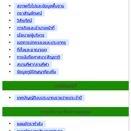
สภาพทั่วไปและข้อมูลพื้นฐาน
ตราสัญลักษณ์
วิสัยทัศน์
ภารกิจและอำนาจหน้าที่
นโยบายผู้บริหาร
เขตการปกครองและประชากร
ที่ตั้งและอาณาเขต
การนับถือศาสนา/สัญชาติ
สนามกีฬา/ลานกีฬา
ข้อมูลภูมิปัญญาท้องถิ่น
เทศบัญญัติ
เทศบัญญัติงบประมาณรายจ่ายประจำปี
การบริหารทรัพยากรบุคคล
แผนอัตรากำลัง