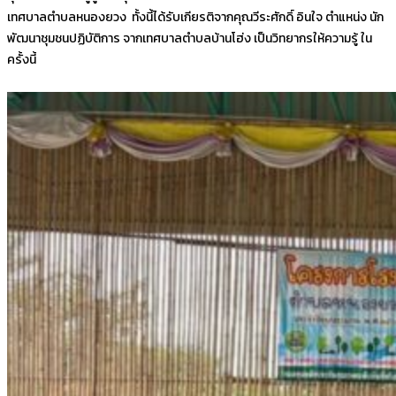
เทศบาลตำบลหนองยวง ทั้งนี้ได้รับเกียรติจากคุณวีระศักดิ์ อินใจ ตำแหน่ง นัก
พัฒนาชุมชนปฏิบัติการ จากเทศบาลตำบลบ้านโฮ่ง เป็นวิทยากรให้ความรู้ ใน
ครั้งนี้