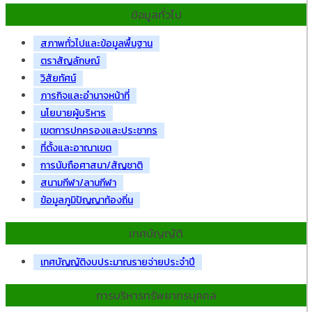
ข้อมูลทั่วไป
สภาพทั่วไปและข้อมูลพื้นฐาน
ตราสัญลักษณ์
วิสัยทัศน์
ภารกิจและอำนาจหน้าที่
นโยบายผู้บริหาร
เขตการปกครองและประชากร
ที่ตั้งและอาณาเขต
การนับถือศาสนา/สัญชาติ
สนามกีฬา/ลานกีฬา
ข้อมูลภูมิปัญญาท้องถิ่น
เทศบัญญัติ
เทศบัญญัติงบประมาณรายจ่ายประจำปี
การบริหารทรัพยากรบุคคล