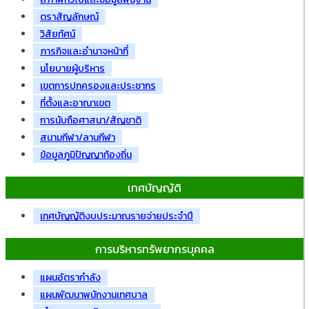
ตราสัญลักษณ์
วิสัยทัศน์
ภารกิจและอำนาจหน้าที่
นโยบายผู้บริหาร
เขตการปกครองและประชากร
ที่ตั้งและอาณาเขต
การนับถือศาสนา/สัญชาติ
สนามกีฬา/ลานกีฬา
ข้อมูลภูมิปัญญาท้องถิ่น
เทศบัญญัติ
เทศบัญญัติงบประมาณรายจ่ายประจำปี
การบริหารทรัพยากรบุคคล
แผนอัตรากำลัง
แผนพัฒนาพนักงานเทศบาล