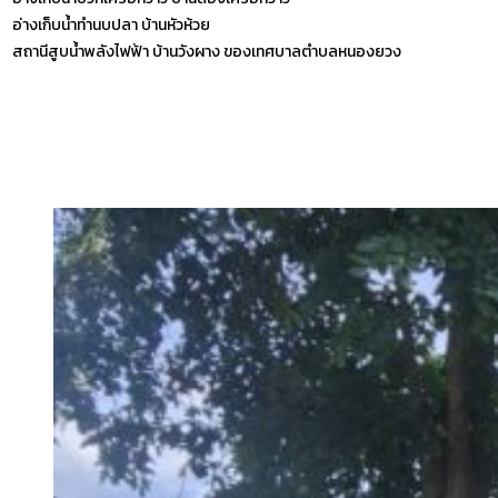
อ่างเก็บน้ำทำนบปลา บ้านหัวห้วย
สถานีสูบน้ำพลังไฟฟ้า บ้านวังผาง ของเทศบาลตำบลหนองยวง