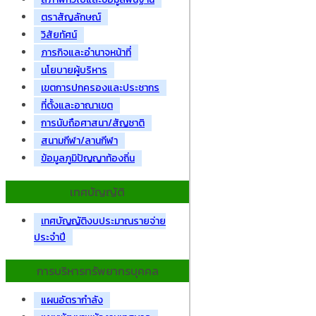
ตราสัญลักษณ์
วิสัยทัศน์
ภารกิจและอำนาจหน้าที่
นโยบายผู้บริหาร
เขตการปกครองและประชากร
ที่ตั้งและอาณาเขต
การนับถือศาสนา/สัญชาติ
สนามกีฬา/ลานกีฬา
ข้อมูลภูมิปัญญาท้องถิ่น
เทศบัญญัติ
เทศบัญญัติงบประมาณรายจ่าย
ประจำปี
การบริหารทรัพยากรบุคคล
แผนอัตรากำลัง