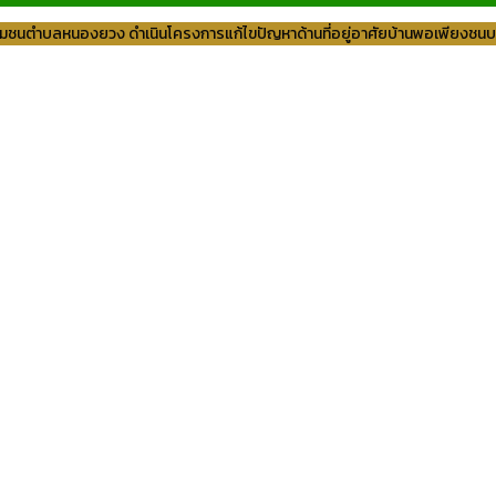
ชนตำบลหนองยวง ดำเนินโครงการแก้ไขปัญหาด้านที่อยู่อาศัยบ้านพอเพียงช