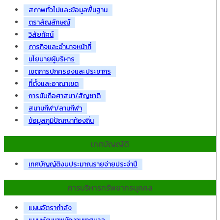
สภาพทั่วไปและข้อมูลพื้นฐาน
ตราสัญลักษณ์
วิสัยทัศน์
ภารกิจและอำนาจหน้าที่
นโยบายผู้บริหาร
เขตการปกครองและประชากร
ที่ตั้งและอาณาเขต
การนับถือศาสนา/สัญชาติ
สนามกีฬา/ลานกีฬา
ข้อมูลภูมิปัญญาท้องถิ่น
เทศบัญญัติ
เทศบัญญัติงบประมาณรายจ่ายประจำปี
การบริหารทรัพยากรบุคคล
แผนอัตรากำลัง