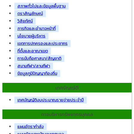
สภาพทั่วไปและข้อมูลพื้นฐาน
ตราสัญลักษณ์
วิสัยทัศน์
ภารกิจและอำนาจหน้าที่
นโยบายผู้บริหาร
เขตการปกครองและประชากร
ที่ตั้งและอาณาเขต
การนับถือศาสนา/สัญชาติ
สนามกีฬา/ลานกีฬา
ข้อมูลภูมิปัญญาท้องถิ่น
เทศบัญญัติ
เทศบัญญัติงบประมาณรายจ่ายประจำปี
การบริหารทรัพยากรบุคคล
แผนอัตรากำลัง