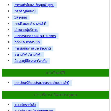
สภาพทั่วไปและข้อมูลพื้นฐาน
ตราสัญลักษณ์
วิสัยทัศน์
ภารกิจและอำนาจหน้าที่
นโยบายผู้บริหาร
เขตการปกครองและประชากร
ที่ตั้งและอาณาเขต
การนับถือศาสนา/สัญชาติ
สนามกีฬา/ลานกีฬา
ข้อมูลภูมิปัญญาท้องถิ่น
เทศบัญญัติ
เทศบัญญัติงบประมาณรายจ่ายประจำปี
การบริหารทรัพยากรบุคคล
แผนอัตรากำลัง