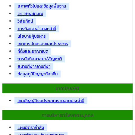
สภาพทั่วไปและข้อมูลพื้นฐาน
ตราสัญลักษณ์
วิสัยทัศน์
ภารกิจและอำนาจหน้าที่
นโยบายผู้บริหาร
เขตการปกครองและประชากร
ที่ตั้งและอาณาเขต
การนับถือศาสนา/สัญชาติ
สนามกีฬา/ลานกีฬา
ข้อมูลภูมิปัญญาท้องถิ่น
เทศบัญญัติ
เทศบัญญัติงบประมาณรายจ่ายประจำปี
การบริหารทรัพยากรบุคคล
แผนอัตรากำลัง