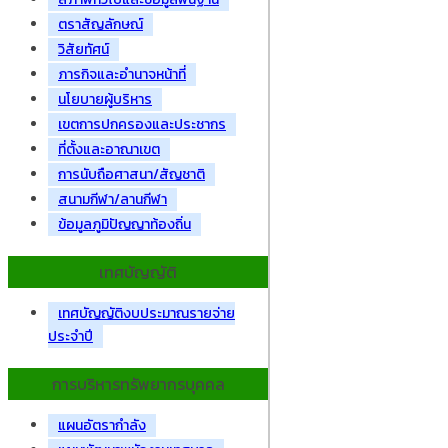
ตราสัญลักษณ์
วิสัยทัศน์
ภารกิจและอำนาจหน้าที่
นโยบายผู้บริหาร
เขตการปกครองและประชากร
ที่ตั้งและอาณาเขต
การนับถือศาสนา/สัญชาติ
สนามกีฬา/ลานกีฬา
ข้อมูลภูมิปัญญาท้องถิ่น
เทศบัญญัติ
เทศบัญญัติงบประมาณรายจ่าย
ประจำปี
การบริหารทรัพยากรบุคคล
แผนอัตรากำลัง