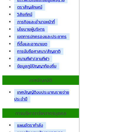
ตราสัญลักษณ์
วิสัยทัศน์
ภารกิจและอำนาจหน้าที่
นโยบายผู้บริหาร
เขตการปกครองและประชากร
ที่ตั้งและอาณาเขต
การนับถือศาสนา/สัญชาติ
สนามกีฬา/ลานกีฬา
ข้อมูลภูมิปัญญาท้องถิ่น
เทศบัญญัติ
เทศบัญญัติงบประมาณรายจ่าย
ประจำปี
การบริหารทรัพยากรบุคคล
แผนอัตรากำลัง